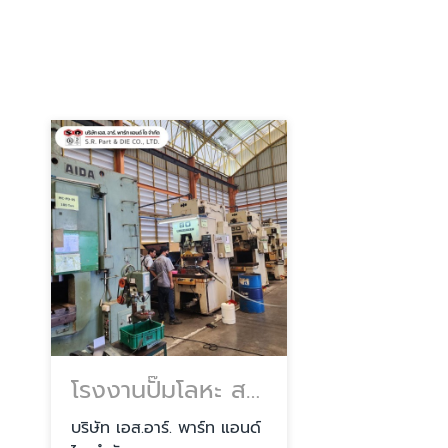
โรงงานปั๊มโลหะ สมุทรปราการ
บริษัท เอส.อาร์. พาร์ท แอนด์