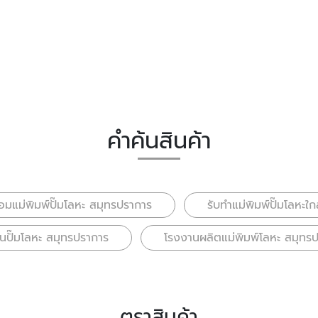
คำค้นสินค้า
่อมแม่พิมพ์ปั๊มโลหะ สมุทรปราการ
รับทําแม่พิมพ์ปั๊มโลหะใก
นปั๊มโลหะ สมุทรปราการ
โรงงานผลิตแม่พิมพ์โลหะ สมุทร
ตราสินค้า