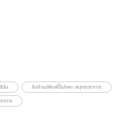
ล้ฉัน
รับทำแม่พิมพ์ปั๊มโลหะ สมุทรปราการ
ปราการ